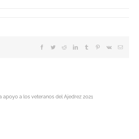
Facebook
Twitter
Reddit
LinkedIn
Tumblr
Pinterest
Vk
Correo
electrón
a apoyo a los veteranos del Ajedrez 2021