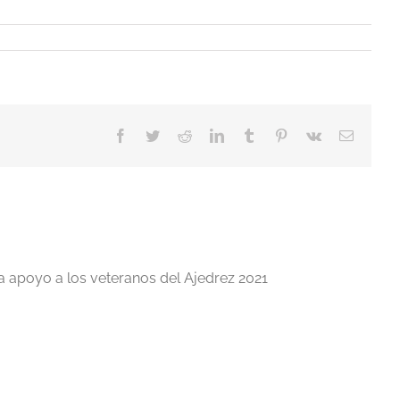
Facebook
Twitter
Reddit
LinkedIn
Tumblr
Pinterest
Vk
Correo
electrón
a apoyo a los veteranos del Ajedrez 2021