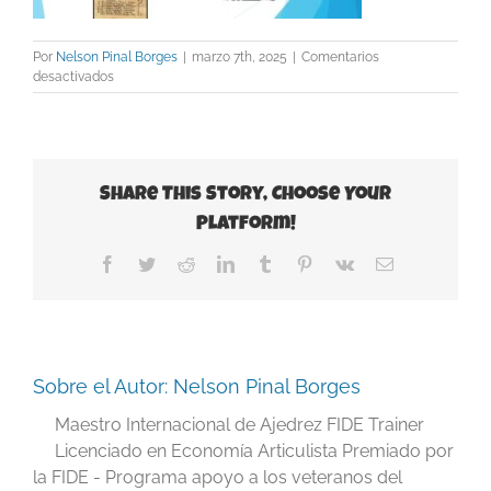
Por
Nelson Pinal Borges
|
marzo 7th, 2025
|
Comentarios
en
desactivados
Slide6
Share This Story, Choose Your
Platform!
Facebook
Twitter
Reddit
LinkedIn
Tumblr
Pinterest
Vk
Correo
electrónico
Sobre el Autor:
Nelson Pinal Borges
Maestro Internacional de Ajedrez FIDE Trainer
Licenciado en Economía Articulista Premiado por
la FIDE - Programa apoyo a los veteranos del