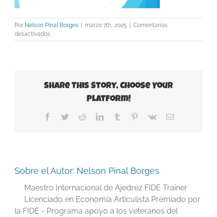
Por
Nelson Pinal Borges
|
marzo 7th, 2025
|
Comentarios
en
desactivados
Slide7
Share This Story, Choose Your
Platform!
Facebook
Twitter
Reddit
LinkedIn
Tumblr
Pinterest
Vk
Correo
electrónico
Sobre el Autor:
Nelson Pinal Borges
Maestro Internacional de Ajedrez FIDE Trainer
Licenciado en Economía Articulista Premiado por
la FIDE - Programa apoyo a los veteranos del