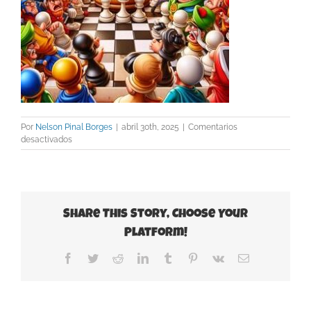
Por
Nelson Pinal Borges
|
abril 30th, 2025
|
Comentarios
en
desactivados
Rebelión
dibujo
Share This Story, Choose Your
Platform!
Facebook
Twitter
Reddit
LinkedIn
Tumblr
Pinterest
Vk
Correo
electrónico