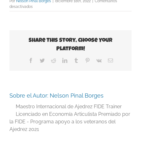
Por
Nelson Pinal Borges
|
diciembre 18th, 2022
|
Comentarios
en
desactivados
newsletter-
bg-
post
Share This Story, Choose Your
Platform!
Facebook
Twitter
Reddit
LinkedIn
Tumblr
Pinterest
Vk
Correo
electrónico
Sobre el Autor:
Nelson Pinal Borges
Maestro Internacional de Ajedrez FIDE Trainer
Licenciado en Economía Articulista Premiado por
la FIDE - Programa apoyo a los veteranos del
Ajedrez 2021