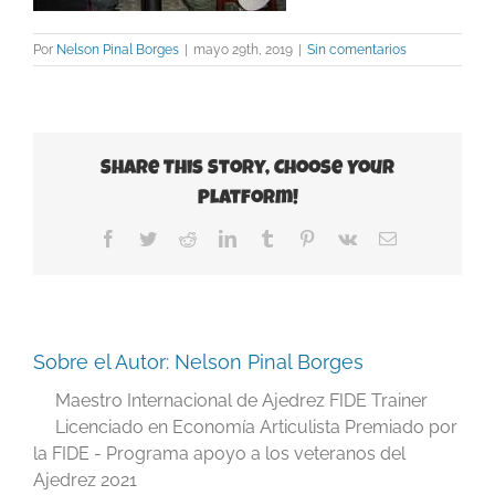
Por
Nelson Pinal Borges
|
mayo 29th, 2019
|
Sin comentarios
Share This Story, Choose Your
Platform!
Facebook
Twitter
Reddit
LinkedIn
Tumblr
Pinterest
Vk
Correo
electrónico
Sobre el Autor:
Nelson Pinal Borges
Maestro Internacional de Ajedrez FIDE Trainer
Licenciado en Economía Articulista Premiado por
la FIDE - Programa apoyo a los veteranos del
Ajedrez 2021