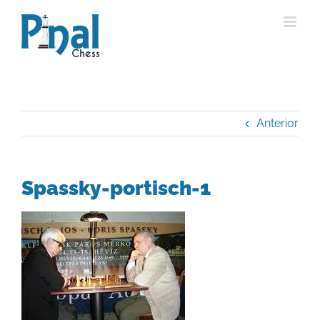
Saltar
al
contenido
Anterior
Spassky-portisch-1