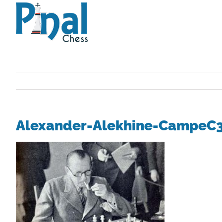
Saltar
al
contenido
Alexander-Alekhine-CampeC