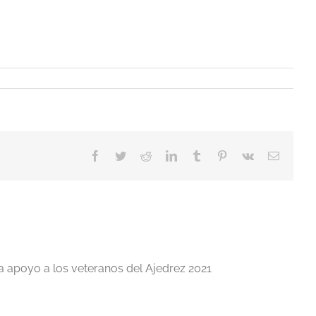
Facebook
Twitter
Reddit
LinkedIn
Tumblr
Pinterest
Vk
Correo
electrón
a apoyo a los veteranos del Ajedrez 2021