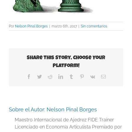
Por
Nelson Pinal Borges
|
marzo 6th, 2017
|
Sin comentarios
Share This Story, Choose Your
Platform!
Facebook
Twitter
Reddit
LinkedIn
Tumblr
Pinterest
Vk
Correo
electrónico
Sobre el Autor:
Nelson Pinal Borges
Maestro Internacional de Ajedrez FIDE Trainer
Licenciado en Economía Articulista Premiado por