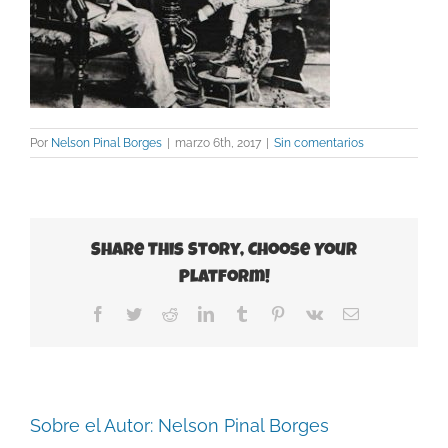
Por
Nelson Pinal Borges
|
marzo 6th, 2017
|
Sin comentarios
Share This Story, Choose Your
Platform!
Facebook
Twitter
Reddit
LinkedIn
Tumblr
Pinterest
Vk
Correo
electrónico
Sobre el Autor:
Nelson Pinal Borges