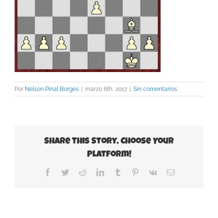
Por
Nelson Pinal Borges
|
marzo 6th, 2017
|
Sin comentarios
Share This Story, Choose Your
Platform!
Facebook
Twitter
Reddit
LinkedIn
Tumblr
Pinterest
Vk
Correo
electrónico