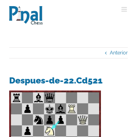
Saltar
al
contenido
Anterior
Despues-de-22.Cd521