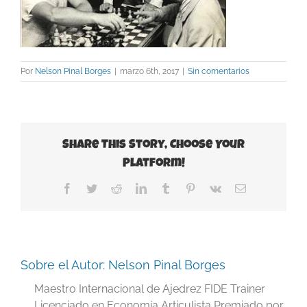
Por
Nelson Pinal Borges
|
marzo 6th, 2017
|
Sin comentarios
Share This Story, Choose Your
Platform!
Facebook
Twitter
Reddit
LinkedIn
Tumblr
Pinterest
Vk
Correo
electrónico
Sobre el Autor:
Nelson Pinal Borges
Maestro Internacional de Ajedrez FIDE Trainer
Licenciado en Economía Articulista Premiado por