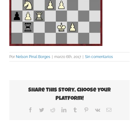
Por
Nelson Pinal Borges
|
marzo 6th, 2017
|
Sin comentarios
Share This Story, Choose Your
Platform!
Facebook
Twitter
Reddit
LinkedIn
Tumblr
Pinterest
Vk
Correo
electrónico