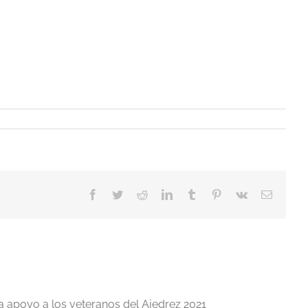
Facebook
Twitter
Reddit
LinkedIn
Tumblr
Pinterest
Vk
Correo
electrón
a apoyo a los veteranos del Ajedrez 2021