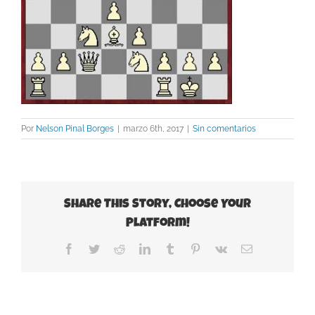
Por
Nelson Pinal Borges
|
marzo 6th, 2017
|
Sin comentarios
Share This Story, Choose Your
Platform!
Facebook
Twitter
Reddit
LinkedIn
Tumblr
Pinterest
Vk
Correo
electrónico