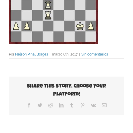
Por
Nelson Pinal Borges
|
marzo 6th, 2017
|
Sin comentarios
Share This Story, Choose Your
Platform!
Facebook
Twitter
Reddit
LinkedIn
Tumblr
Pinterest
Vk
Correo
electrónico