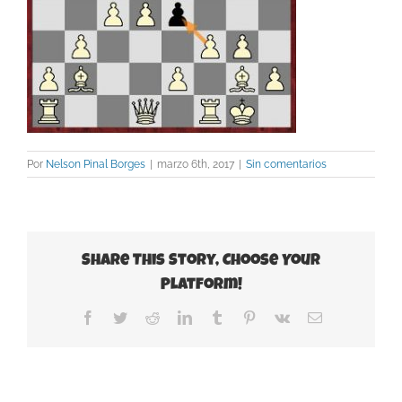
Por
Nelson Pinal Borges
|
marzo 6th, 2017
|
Sin comentarios
Share This Story, Choose Your
Platform!
Facebook
Twitter
Reddit
LinkedIn
Tumblr
Pinterest
Vk
Correo
electrónico