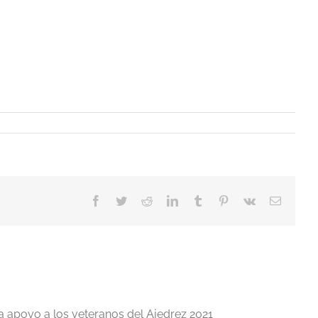
Facebook
Twitter
Reddit
LinkedIn
Tumblr
Pinterest
Vk
Correo
electrón
a apoyo a los veteranos del Ajedrez 2021