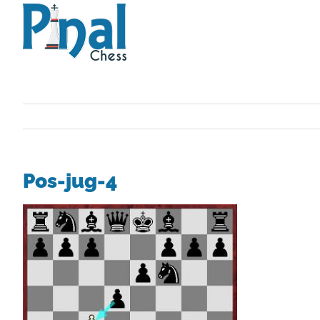
Saltar
al
contenido
Pos-jug-4