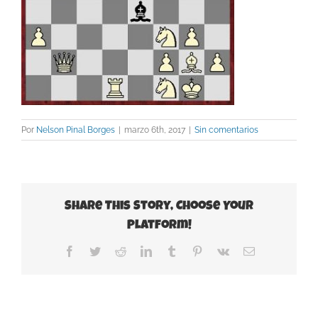
Por
Nelson Pinal Borges
|
marzo 6th, 2017
|
Sin comentarios
Share This Story, Choose Your
Platform!
Facebook
Twitter
Reddit
LinkedIn
Tumblr
Pinterest
Vk
Correo
electrónico