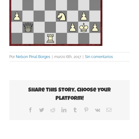
Por
Nelson Pinal Borges
|
marzo 6th, 2017
|
Sin comentarios
Share This Story, Choose Your
Platform!
Facebook
Twitter
Reddit
LinkedIn
Tumblr
Pinterest
Vk
Correo
electrónico