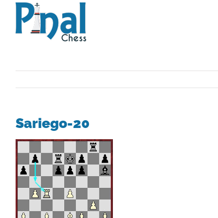
Saltar
al
contenido
Sariego-20