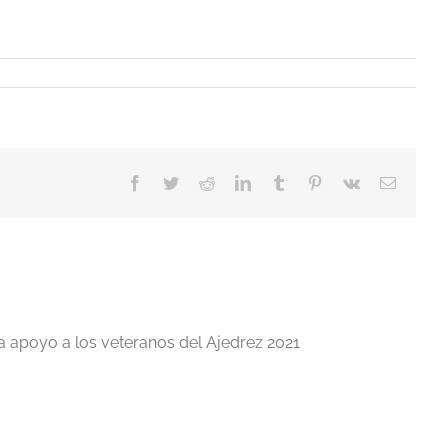
Facebook
Twitter
Reddit
LinkedIn
Tumblr
Pinterest
Vk
Correo
electrón
a apoyo a los veteranos del Ajedrez 2021