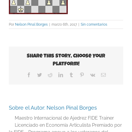
Por
Nelson Pinal Borges
|
marzo 6th, 2017
|
Sin comentarios
Share This Story, Choose Your
Platform!
Facebook
Twitter
Reddit
LinkedIn
Tumblr
Pinterest
Vk
Correo
electrónico
Sobre el Autor:
Nelson Pinal Borges
Maestro Internacional de Ajedrez FIDE Trainer
Licenciado en Economía Articulista Premiado por