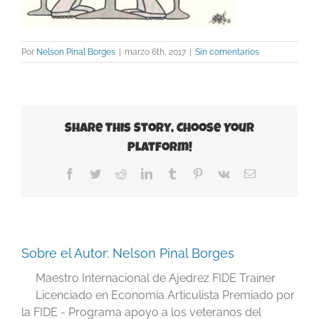
Por
Nelson Pinal Borges
|
marzo 6th, 2017
|
Sin comentarios
Share This Story, Choose Your
Platform!
Facebook
Twitter
Reddit
LinkedIn
Tumblr
Pinterest
Vk
Correo
electrónico
Sobre el Autor:
Nelson Pinal Borges
Maestro Internacional de Ajedrez FIDE Trainer
Licenciado en Economía Articulista Premiado por
la FIDE - Programa apoyo a los veteranos del