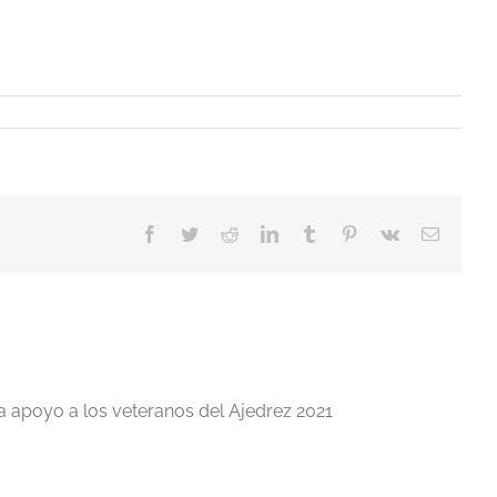
Facebook
Twitter
Reddit
LinkedIn
Tumblr
Pinterest
Vk
Correo
electrón
a apoyo a los veteranos del Ajedrez 2021