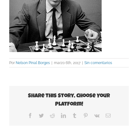
Por
Nelson Pinal Borges
|
marzo 6th, 2017
|
Sin comentarios
Share This Story, Choose Your
Platform!
Facebook
Twitter
Reddit
LinkedIn
Tumblr
Pinterest
Vk
Correo
electrónico