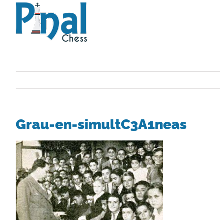
Saltar
al
contenido
Grau-en-simultC3A1neas