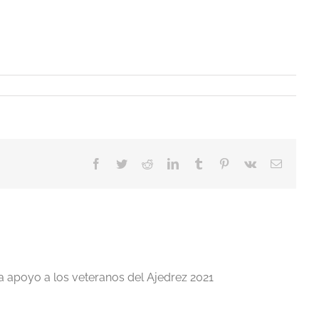
Facebook
Twitter
Reddit
LinkedIn
Tumblr
Pinterest
Vk
Correo
electrón
a apoyo a los veteranos del Ajedrez 2021