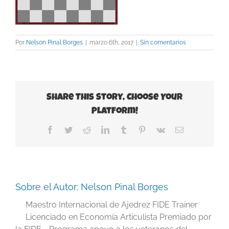
Por
Nelson Pinal Borges
|
marzo 6th, 2017
|
Sin comentarios
Share This Story, Choose Your
Platform!
Facebook
Twitter
Reddit
LinkedIn
Tumblr
Pinterest
Vk
Correo
electrónico
Sobre el Autor:
Nelson Pinal Borges
Maestro Internacional de Ajedrez FIDE Trainer
Licenciado en Economía Articulista Premiado por