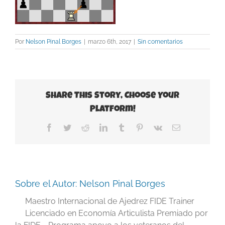
Por
Nelson Pinal Borges
|
marzo 6th, 2017
|
Sin comentarios
Share This Story, Choose Your
Platform!
Facebook
Twitter
Reddit
LinkedIn
Tumblr
Pinterest
Vk
Correo
electrónico
Sobre el Autor:
Nelson Pinal Borges
Maestro Internacional de Ajedrez FIDE Trainer
Licenciado en Economía Articulista Premiado por