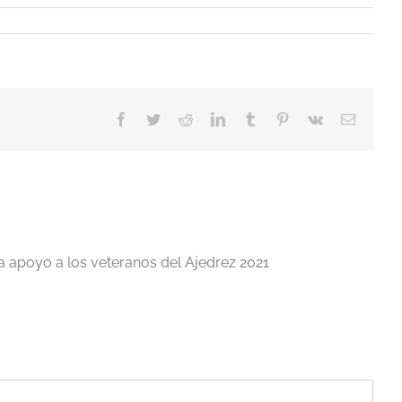
Facebook
Twitter
Reddit
LinkedIn
Tumblr
Pinterest
Vk
Correo
electrón
a apoyo a los veteranos del Ajedrez 2021