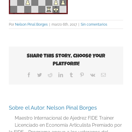
Por
Nelson Pinal Borges
|
marzo 6th, 2017
|
Sin comentarios
Share This Story, Choose Your
Platform!
Facebook
Twitter
Reddit
LinkedIn
Tumblr
Pinterest
Vk
Correo
electrónico
Sobre el Autor:
Nelson Pinal Borges
Maestro Internacional de Ajedrez FIDE Trainer
Licenciado en Economía Articulista Premiado por