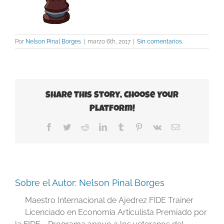
Por
Nelson Pinal Borges
|
marzo 6th, 2017
|
Sin comentarios
Share This Story, Choose Your
Platform!
Facebook
Twitter
Reddit
LinkedIn
Tumblr
Pinterest
Vk
Correo
electrónico
Sobre el Autor:
Nelson Pinal Borges
Maestro Internacional de Ajedrez FIDE Trainer
Licenciado en Economía Articulista Premiado por