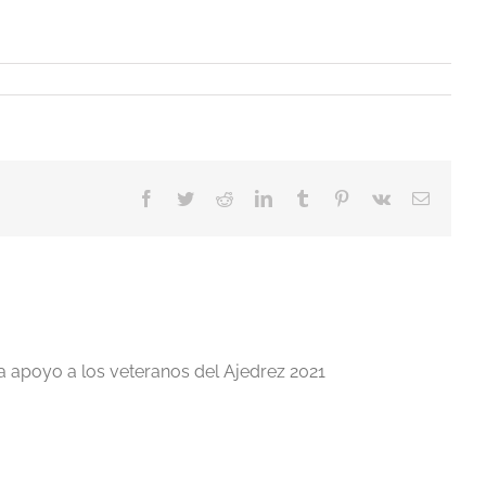
Facebook
Twitter
Reddit
LinkedIn
Tumblr
Pinterest
Vk
Correo
electrón
a apoyo a los veteranos del Ajedrez 2021