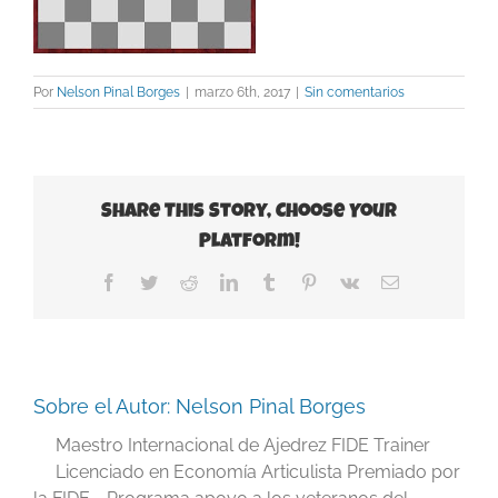
Por
Nelson Pinal Borges
|
marzo 6th, 2017
|
Sin comentarios
Share This Story, Choose Your
Platform!
Facebook
Twitter
Reddit
LinkedIn
Tumblr
Pinterest
Vk
Correo
electrónico
Sobre el Autor:
Nelson Pinal Borges
Maestro Internacional de Ajedrez FIDE Trainer
Licenciado en Economía Articulista Premiado por