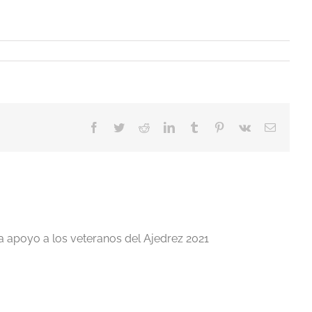
Facebook
Twitter
Reddit
LinkedIn
Tumblr
Pinterest
Vk
Correo
electrón
a apoyo a los veteranos del Ajedrez 2021