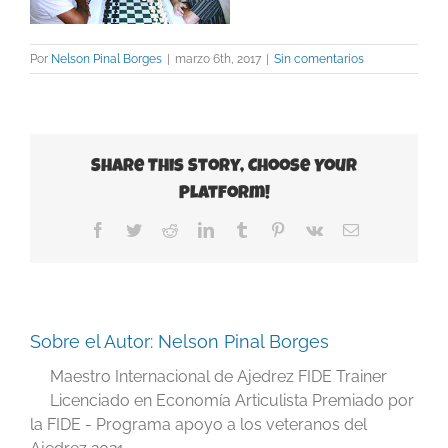
Por
Nelson Pinal Borges
|
marzo 6th, 2017
|
Sin comentarios
Share This Story, Choose Your
Platform!
Facebook
Twitter
Reddit
LinkedIn
Tumblr
Pinterest
Vk
Correo
electrónico
Sobre el Autor:
Nelson Pinal Borges
Maestro Internacional de Ajedrez FIDE Trainer
Licenciado en Economía Articulista Premiado por
la FIDE - Programa apoyo a los veteranos del