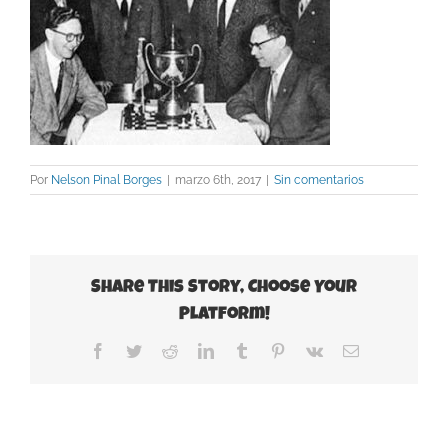
Por
Nelson Pinal Borges
|
marzo 6th, 2017
|
Sin comentarios
Share This Story, Choose Your
Platform!
Facebook
Twitter
Reddit
LinkedIn
Tumblr
Pinterest
Vk
Correo
electrónico