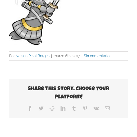
Por
Nelson Pinal Borges
|
marzo 6th, 2017
|
Sin comentarios
Share This Story, Choose Your
Platform!
Facebook
Twitter
Reddit
LinkedIn
Tumblr
Pinterest
Vk
Correo
electrónico