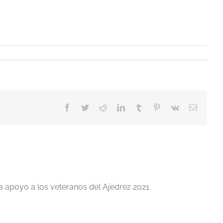
Facebook
Twitter
Reddit
LinkedIn
Tumblr
Pinterest
Vk
Correo
electrón
a apoyo a los veteranos del Ajedrez 2021