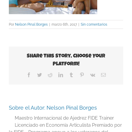
Por
Nelson Pinal Borges
|
marzo 6th, 2017
|
Sin comentarios
Share This Story, Choose Your
Platform!
Facebook
Twitter
Reddit
LinkedIn
Tumblr
Pinterest
Vk
Correo
electrónico
Sobre el Autor:
Nelson Pinal Borges
Maestro Internacional de Ajedrez FIDE Trainer
Licenciado en Economía Articulista Premiado por