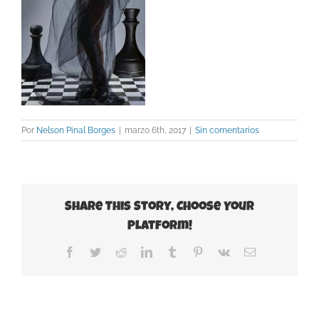
Por
Nelson Pinal Borges
|
marzo 6th, 2017
|
Sin comentarios
Share This Story, Choose Your
Platform!
Facebook
Twitter
Reddit
LinkedIn
Tumblr
Pinterest
Vk
Correo
electrónico