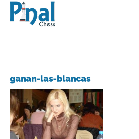
Saltar
al
contenido
ganan-las-blancas