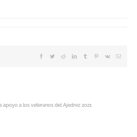
Facebook
Twitter
Reddit
LinkedIn
Tumblr
Pinterest
Vk
Correo
electrón
a apoyo a los veteranos del Ajedrez 2021