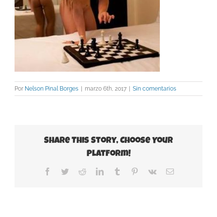
Por
Nelson Pinal Borges
|
marzo 6th, 2017
|
Sin comentarios
Share This Story, Choose Your
Platform!
Facebook
Twitter
Reddit
LinkedIn
Tumblr
Pinterest
Vk
Correo
electrónico