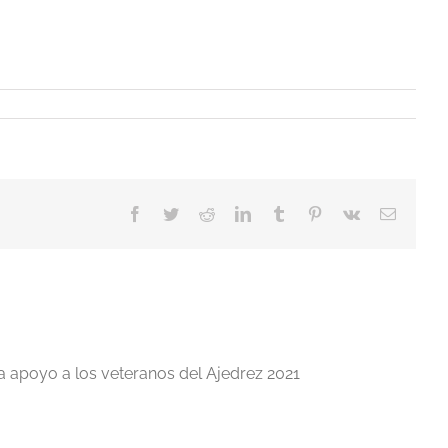
Facebook
Twitter
Reddit
LinkedIn
Tumblr
Pinterest
Vk
Correo
electrón
a apoyo a los veteranos del Ajedrez 2021