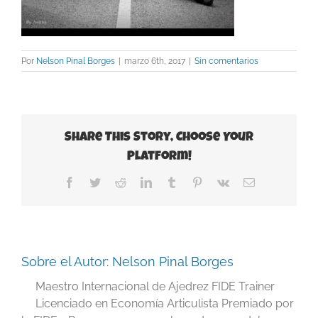
Por
Nelson Pinal Borges
|
marzo 6th, 2017
|
Sin comentarios
Share This Story, Choose Your
Platform!
Facebook
Twitter
Reddit
LinkedIn
Tumblr
Pinterest
Vk
Correo
electrónico
Sobre el Autor:
Nelson Pinal Borges
Maestro Internacional de Ajedrez FIDE Trainer
Licenciado en Economía Articulista Premiado por