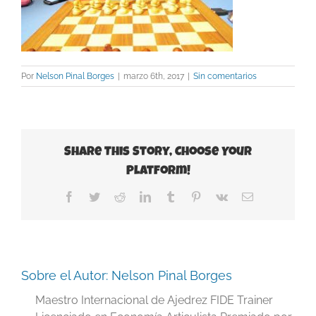
Por
Nelson Pinal Borges
|
marzo 6th, 2017
|
Sin comentarios
Share This Story, Choose Your
Platform!
Facebook
Twitter
Reddit
LinkedIn
Tumblr
Pinterest
Vk
Correo
electrónico
Sobre el Autor:
Nelson Pinal Borges
Maestro Internacional de Ajedrez FIDE Trainer