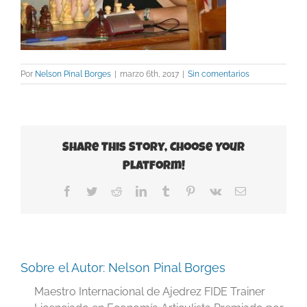
Por
Nelson Pinal Borges
|
marzo 6th, 2017
|
Sin comentarios
Share This Story, Choose Your
Platform!
Facebook
Twitter
Reddit
LinkedIn
Tumblr
Pinterest
Vk
Correo
electrónico
Sobre el Autor:
Nelson Pinal Borges
Maestro Internacional de Ajedrez FIDE Trainer