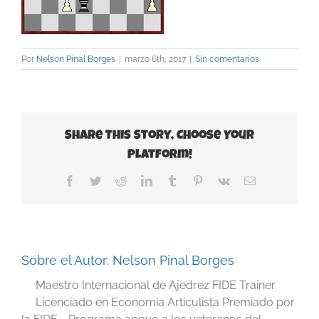
Por
Nelson Pinal Borges
|
marzo 6th, 2017
|
Sin comentarios
Share This Story, Choose Your
Platform!
Facebook
Twitter
Reddit
LinkedIn
Tumblr
Pinterest
Vk
Correo
electrónico
Sobre el Autor:
Nelson Pinal Borges
Maestro Internacional de Ajedrez FIDE Trainer
Licenciado en Economía Articulista Premiado por