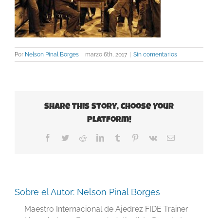
Por
Nelson Pinal Borges
|
marzo 6th, 2017
|
Sin comentarios
Share This Story, Choose Your
Platform!
Facebook
Twitter
Reddit
LinkedIn
Tumblr
Pinterest
Vk
Correo
electrónico
Sobre el Autor:
Nelson Pinal Borges
Maestro Internacional de Ajedrez FIDE Trainer