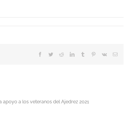
Facebook
Twitter
Reddit
LinkedIn
Tumblr
Pinterest
Vk
Correo
electrón
a apoyo a los veteranos del Ajedrez 2021