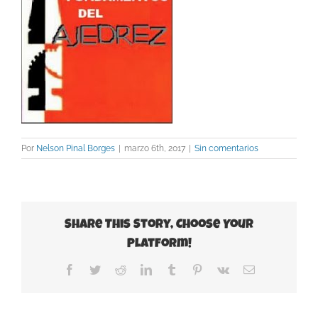
Por
Nelson Pinal Borges
|
marzo 6th, 2017
|
Sin comentarios
Share This Story, Choose Your
Platform!
Facebook
Twitter
Reddit
LinkedIn
Tumblr
Pinterest
Vk
Correo
electrónico